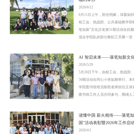
2026/6/12
6月11日上午，阳光明媚，绿茵如
校工会、统战部、公共基础教学部
笔知新”文化沙龙第51期活动在此
混合学院队的部分教职工齐聚一堂，以
AI·智启未来——落笔知新文化
2026/5/29
5月28日下午，由校工会、统战部
50期活动在同心小舍如期举行。本期
学院图书馆馆员陈凯老师担任主讲
图书馆工作人员共同参与，围绕人工.
读懂中国 薪火相传——落笔知新文
国”活动表彰暨2026年工作启
2026/4/1