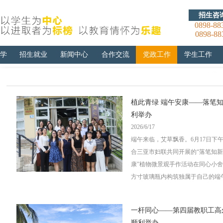
招生咨
0898-88
0898-88
学
招生就业
新闻中心
合作交流
党政工作
学生工作
植此青绿 端午安康——落笔知
利举办
2026/6/17
端午来临，艾草飘香。6月17日下
合三亚市妇联共同开展的“落笔知新
康”植物微景观手作活动在同心小舍
方寸玻璃瓶内构筑独属于自己的端午山
一杆同心——第四届教职工高尔
顺利举办