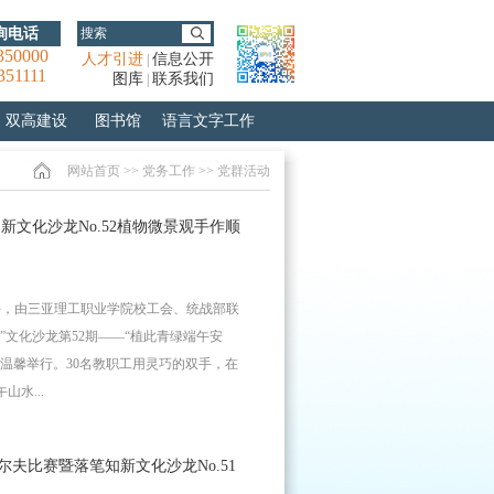
询电话
350000
人才引进
信息公开
|
351111
图库
联系我们
|
双高建设
图书馆
语言文字工作
网站首页
>>
党务工作
>>
党群活动
新文化沙龙No.52植物微景观手作顺
午，由三亚理工职业学院校工会、统战部联
”文化沙龙第52期——“植此青绿端午安
温馨举行。30名教职工用灵巧的双手，在
水...
夫比赛暨落笔知新文化沙龙No.51